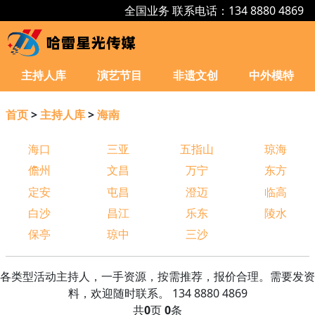
全国业务 联系电话：134 8880 4869
主持人库
演艺节目
非遗文创
中外模特
首页
>
主持人库
>
海南
海口
三亚
五指山
琼海
儋州
文昌
万宁
东方
定安
屯昌
澄迈
临高
白沙
昌江
乐东
陵水
保亭
琼中
三沙
各类型活动主持人，一手资源，按需推荐，报价合理。需要发资
料，欢迎随时联系。 134 8880 4869
共
0
页
0
条